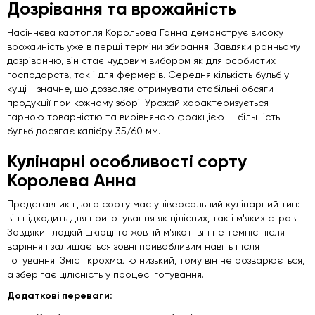
Дозрівання та врожайність
Насіннєва картопля Корольова Ганна демонструє високу
врожайність уже в перші терміни збирання. Завдяки ранньому
дозріванню, він стає чудовим вибором як для особистих
господарств, так і для фермерів. Середня кількість бульб у
кущі - значне, що дозволяє отримувати стабільні обсяги
продукції при кожному зборі. Урожай характеризується
гарною товарністю та вирівняною фракцією — більшість
бульб досягає калібру 35/60 мм.
Кулінарні особливості сорту
Королева Анна
Представник цього сорту має універсальний кулінарний тип:
він підходить для приготування як цілісних, так і м'яких страв.
Завдяки гладкій шкірці та жовтій м'якоті він не темніє після
варіння і залишається зовні привабливим навіть після
готування. Зміст крохмалю низький, тому він не розварюється,
а зберігає цілісність у процесі готування.
Додаткові переваги: