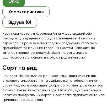
Опис
Характеристики
Відгуків (0)
Насіннєва картопля Королева Анна — дає щедрий збір і
підходить для щоденного раціону, виведена в Німеччині і
отримала широке визнання завдяки поєднанню стабільної
врожайності та відмінних товарних якостей. Належить до
категорії першої репродукції, відрізняється швидкою
адаптацією та стабільно високою продуктивністю.
Сорт та вид
Цей сорт відноситься до ранньостиглих, призначений для
столового використання та відрізняється стебловим типом
росту. Кущі напіврозкладені, добре облистнені, розвиваються
активно вже на початковій стадії. Квітки білі, що притаманно
багатьох продуктивних сортів. Сорт легко адаптується та має
тривалий період спокою.