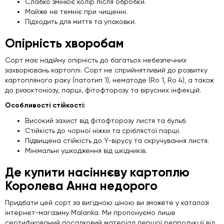
Слабко змінює колір після обробки.
Майже не темніє при чищенні.
Підходить для миття та упаковки.
Опірність хворобам
Сорт має надійну опірність до багатьох небезпечних
захворювань картоплі. Сорт не сприйнятливий до розвитку
картопляного раку (патотип 1), нематоде (Ro 1, Ro 4), а також
до ризоктоніозу, парші, фітофторозу та вірусних інфекцій.
Особливості стійкості:
Високий захист від фітофторозу листя та бульб.
Стійкість до чорної ніжки та сріблястої парші.
Підвищена стійкість до Y-вірусу та скручування листя.
Мінімальні ушкодження від шкідників.
Де купити насіннєву картоплю
Королева Анна недорого
Придбати цей сорт за вигідною ціною ви зможете у каталозі
інтернет-магазину Malanka. Ми пропонуємо лише
сертифікований посадковий матеріал першої репродукції від