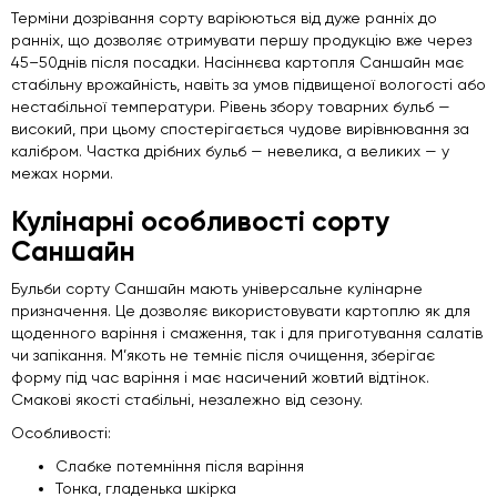
Терміни дозрівання сорту варіюються від дуже ранніх до
ранніх, що дозволяє отримувати першу продукцію вже через
45–50днів після посадки. Насіннєва картопля Саншайн має
стабільну врожайність, навіть за умов підвищеної вологості або
нестабільної температури. Рівень збору товарних бульб —
високий, при цьому спостерігається чудове вирівнювання за
калібром. Частка дрібних бульб — невелика, а великих — у
межах норми.
Кулінарні особливості сорту
Саншайн
Бульби сорту Саншайн мають універсальне кулінарне
призначення. Це дозволяє використовувати картоплю як для
щоденного варіння і смаження, так і для приготування салатів
чи запікання. М’якоть не темніє після очищення, зберігає
форму під час варіння і має насичений жовтий відтінок.
Смакові якості стабільні, незалежно від сезону.
Особливості:
Слабке потемніння після варіння
Тонка, гладенька шкірка