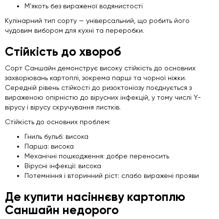
М’якоть без вираженої водянистості
Кулінарний тип сорту — універсальний, що робить його
чудовим вибором для кухні та переробки.
Стійкість до хвороб
Сорт Саншайн демонструє високу стійкість до основних
захворювань картоплі, зокрема парші та чорної ніжки.
Середній рівень стійкості до ризоктоніозу поєднується з
вираженою опірністю до вірусних інфекцій, у тому числі Y-
вірусу і вірусу скручування листків.
Стійкість до основних проблем:
Гниль бульб: висока
Парша: висока
Механічні пошкодження: добре переносить
Вірусні інфекції: висока
Потемніння і вторинний ріст: слабо виражені прояви
Де купити насіннєву картоплю
Саншайн недорого