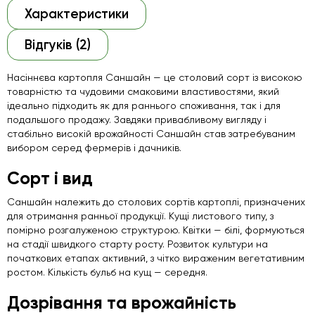
Характеристики
Відгуків (2)
Насіннєва картопля Саншайн — це столовий сорт із високою
товарністю та чудовими смаковими властивостями, який
ідеально підходить як для раннього споживання, так і для
подальшого продажу. Завдяки привабливому вигляду і
стабільно високій врожайності Саншайн став затребуваним
вибором серед фермерів і дачників.
Сорт і вид
Саншайн належить до столових сортів картоплі, призначених
для отримання ранньої продукції. Кущі листового типу, з
помірно розгалуженою структурою. Квітки — білі, формуються
на стадії швидкого старту росту. Розвиток культури на
початкових етапах активний, з чітко вираженим вегетативним
ростом. Кількість бульб на кущ — середня.
Дозрівання та врожайність